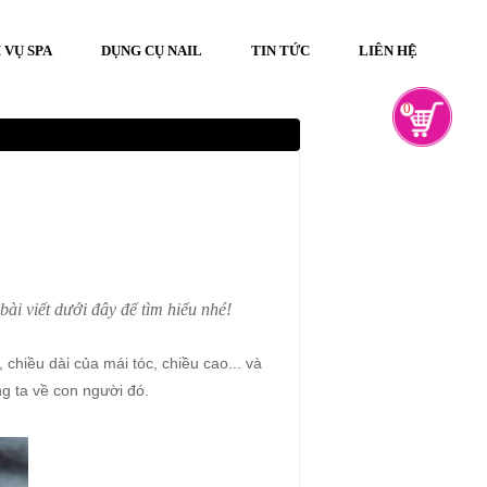
 VỤ SPA
DỤNG CỤ NAIL
TIN TỨC
LIÊN HỆ
0
ài viết dưới đây để tìm hiểu nhé!
chiều dài của mái tóc, chiều cao... và
g ta về con người đó.