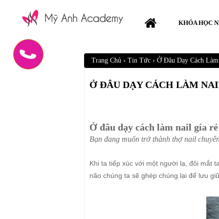
KHÓA HỌC N
Trang Chủ
›
Tin Tức
›
Ở Đâu Dạy Cách Làm 
Ở ĐÂU DẠY CÁCH LÀM NAI
Ở đâu dạy cách làm nail gía rẻ
Bạn đang muốn trở thành thợ nail chuyên 
Khi ta tiếp xúc với một người lạ, đôi mắt
não chúng ta sẽ ghép chúng lại để lưu g