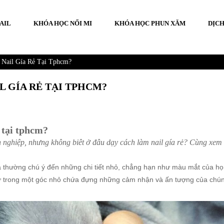
AIL
KHÓA HỌC NỐI MI
KHÓA HỌC PHUN XĂM
DỊCH
Nail Gía Rẻ Tại Tphcm?
L GÍA RẺ TẠI TPHCM?
 tại tphcm?
nghiệp, nhưng không biêt ở đâu dạy cách làm nail gía rẻ? Cùng xem b
 ta thường chú ý đến những chi tiết nhỏ, chẳng hạn như màu mắt của họ, 
iữ trong một góc nhỏ chứa đựng những cảm nhận và ấn tượng của chún