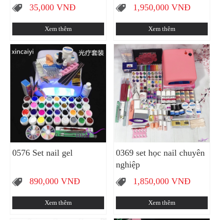
35,000
VNĐ
1,950,000
VNĐ
Xem thêm
Xem thêm
0576 Set nail gel
0369 set học nail chuyên
nghiệp
890,000
VNĐ
1,850,000
VNĐ
Xem thêm
Xem thêm