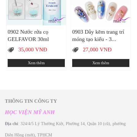
0902 Nước rửa cọ
0903 Dây kẽm trang trí
GELFAVOR 30ml
móng tạo kiểu - 3...
35,000
VNĐ
27,000
VNĐ
Xem thêm
Xem thêm
THÔNG TIN CÔNG TY
HỌC VIỆN MỸ ANH
Địa chỉ
: 324/4/5 Lý Thường Kiệt, Phường 14, Quận 10 (cũ), phường
Diên Hồng (mới), TPHCM