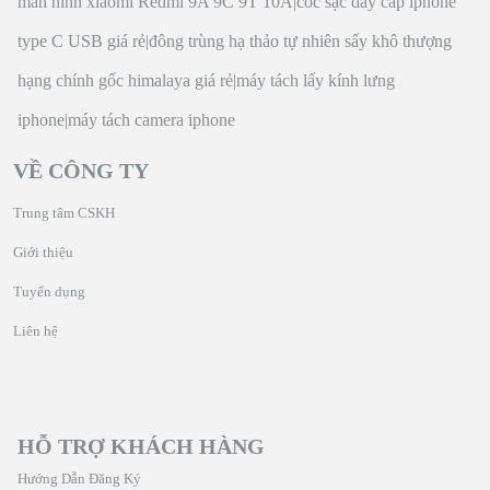
màn hình xiaomi Redmi 9A 9C 9T 10A
|
cốc sạc dây cáp iphone
type C USB giá rẻ
|
đông trùng hạ thảo tự nhiên sấy khô thượng
hạng chính gốc himalaya giá rẻ
|
máy tách lấy kính lưng
iphone
|
máy tách camera iphone
VỀ CÔNG TY
Trung tâm CSKH
Giới thiệu
Tuyển dụng
Liên hệ
HỖ TRỢ KHÁCH HÀNG
Hướng Dẫn Đăng Ký