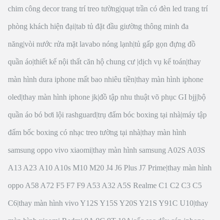
chim công decor trang trí treo tường
|
quạt trần có đèn led trang trí
phòng khách hiện đại
|
tab tủ đặt đầu giường thông minh đa
năng
|
vòi nước rửa mặt lavabo nóng lạnh
|
tủ gấp gọn đựng đồ
quần áo
|
thiết kế nội thất căn hộ chung cư
|
dịch vụ kế toán
|
thay
màn hình dura iphone mất bao nhiêu tiền
|
thay màn hình iphone
oled
|
thay màn hình iphone jk
|
đồ tập nhu thuật võ phục GI bjj
|
bộ
quần áo bó bơi lội rashguard
|
trụ đấm bóc boxing tại nhà
|
máy tập
đấm bốc boxing có nhạc treo tường tại nhà
|
thay màn hình
samsung oppo vivo xiaomi
|
thay màn hình samsung A02S A03S
A13 A23 A10 A10s M10 M20 J4 J6 Plus J7 Prime
|
thay màn hình
oppo A58 A72 F5 F7 F9 A53 A32 A5S Realme C1 C2 C3 C5
C6
|
thay màn hình vivo Y12S Y15S Y20S Y21S Y91C U10
|
thay