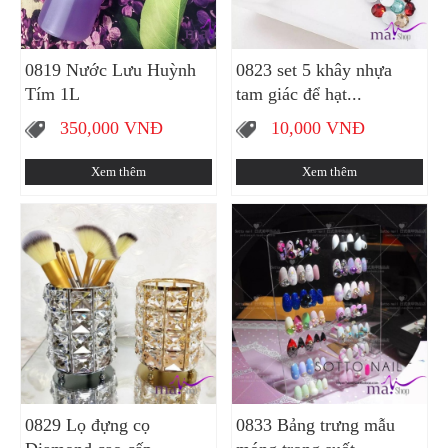
0819 Nước Lưu Huỳnh
0823 set 5 khây nhựa
Tím 1L
tam giác để hạt...
350,000
VNĐ
10,000
VNĐ
Xem thêm
Xem thêm
0829 Lọ đựng cọ
0833 Bảng trưng mẫu