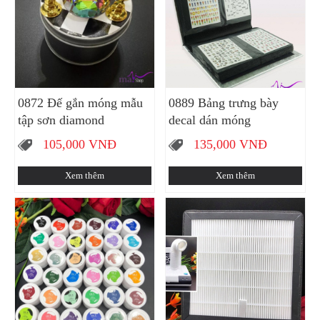
0872 Đế gắn móng mẫu
0889 Bảng trưng bày
tập sơn diamond
decal dán móng
105,000
VNĐ
135,000
VNĐ
Xem thêm
Xem thêm