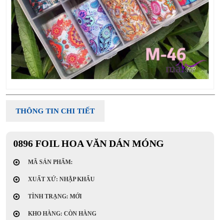
THÔNG TIN CHI TIẾT
0896 FOIL HOA VĂN DÁN MÓNG
MÃ SẢN PHẨM:
XUẤT XỨ: NHẬP KHẨU
TÌNH TRẠNG: MỚI
KHO HÀNG: CÒN HÀNG