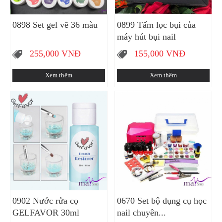
0898 Set gel vẽ 36 màu
0899 Tấm lọc bụi của
máy hút bụi nail
255,000
VNĐ
155,000
VNĐ
Xem thêm
Xem thêm
0902 Nước rửa cọ
0670 Set bộ dụng cụ học
GELFAVOR 30ml
nail chuyên...