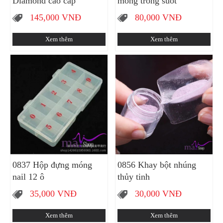
Diamond cao cấp
móng trong suốt
145,000
VNĐ
80,000
VNĐ
Xem thêm
Xem thêm
0837 Hộp đựng móng
0856 Khay bột nhúng
nail 12 ô
thủy tinh
35,000
VNĐ
30,000
VNĐ
Xem thêm
Xem thêm