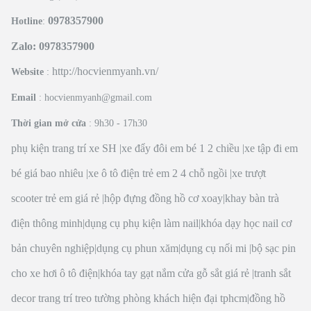
0978357900
Hotline
:
Zalo: 0978357900
http://hocvienmyanh.vn/
Website
:
Email
: hocvienmyanh@gmail.com
Thời gian mở cửa
: 9h30 - 17h30
phụ kiện trang trí xe SH
|
xe đẩy đôi em bé 1 2 chiều
|
xe tập đi em
bé giá bao nhiêu
|
xe ô tô điện trẻ em 2 4 chỗ ngồi
|
xe trượt
scooter trẻ em giá rẻ
|
hộp đựng đồng hồ cơ xoay
|
khay bàn trà
điện thông minh
|
dụng cụ phụ kiện làm nail
|
khóa dạy học nail cơ
bản chuyên nghiệp
|
dụng cụ phun xăm
|
dụng cụ nối mi
|
bộ sạc pin
cho xe hơi ô tô điện
|
khóa tay gạt nắm cửa gỗ sắt giá rẻ
|
tranh sắt
decor trang trí treo tường phòng khách hiện đại tphcm
|
đồng hồ