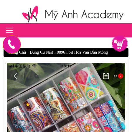
0
Trang Chủ
›
Dụng Cụ Nail
›
0896 Foil Hoa Văn Dán Móng