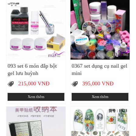
093 set 6 món đắp bột
0367 set dụng cụ nail gel
gel lưu huỳnh
mini
215,000
VNĐ
395,000
VNĐ
Xem thêm
Xem thêm