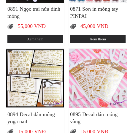
0891 Ngọc trai nửa đính
0871 Sơn in móng tay
móng
PINPAI
55,000
VNĐ
45,000
VNĐ
Xem thêm
Xem thêm
0894 Decal dán móng
0895 Decal dán móng
yoga nail
vàng
15,000
VNĐ
15,000
VNĐ