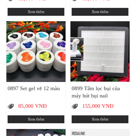
Xem thêm
Xem thêm
0897 Set gel vẽ 12 màu
0899 Tấm lọc bụi của
máy hút bụi nail
85,000
VNĐ
155,000
VNĐ
Xem thêm
Xem thêm