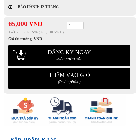
BẢO HÀNH: 12 THÁNG
65,000
VND
Tiết kiệm:
NaN
% (-65,000 VND)
Giá thị trường:
VND
ĐĂNG KÝ NGAY
Miễn phí tư vấn
THÊM VÀO GIỎ
(0 sản phẩm)