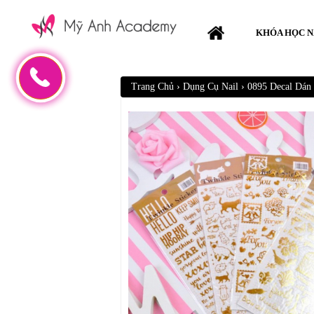
KHÓA HỌC N
Trang Chủ
›
Dụng Cụ Nail
›
0895 Decal Dán