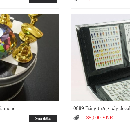
diamond
0889 Bảng trưng bày deca
135,000
VNĐ
Xem thêm