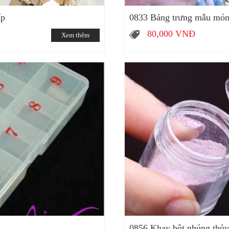
ấp
0833 Bảng trưng mẫu móng
80,000
VNĐ
Xem thêm
0856 Khay bột nhúng thủy