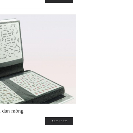
l dán móng
Xem thêm