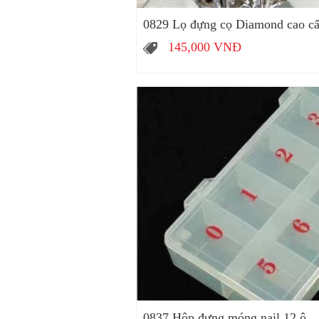
0829 Lọ đựng cọ Diamond cao c
145,000
VNĐ
0837 Hộp đựng móng nail 12 ô