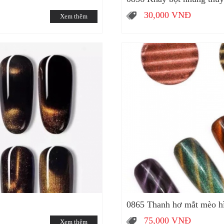
30,000
VNĐ
Xem thêm
0865 Thanh hơ mắt mèo hì
75,000
VNĐ
Xem thêm