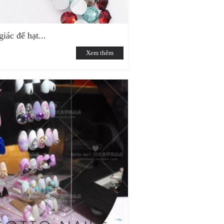
iác để hạt...
Xem thêm