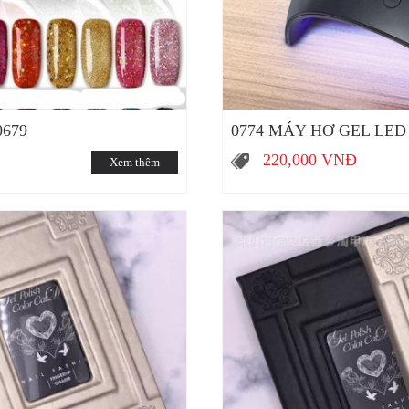
0679
0774 MÁY HƠ GEL LED
220,000
VNĐ
Xem thêm