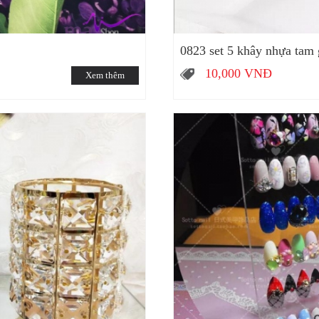
0823 set 5 khây nhựa tam g
10,000
VNĐ
Xem thêm