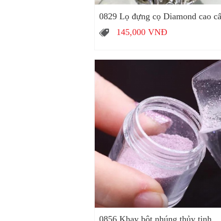
0829 Lọ đựng cọ Diamond cao c
145,000
VNĐ
0856 Khay bột nhúng thủy tinh