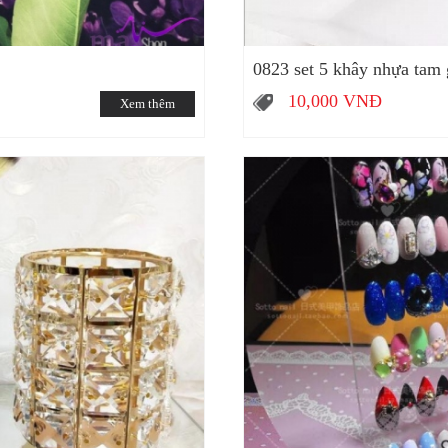
0823 set 5 khây nhựa tam g
10,000
VNĐ
Xem thêm