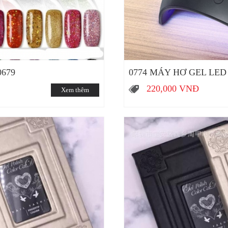
0679
0774 MÁY HƠ GEL LED
220,000
VNĐ
Xem thêm