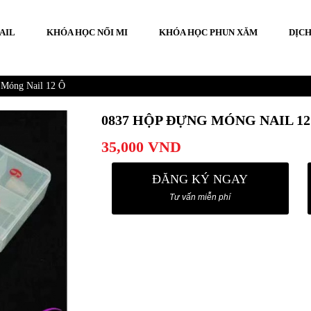
AIL
KHÓA HỌC NỐI MI
KHÓA HỌC PHUN XĂM
DỊCH
Móng Nail 12 Ô
0837 HỘP ĐỰNG MÓNG NAIL 12
35,000
VND
ĐĂNG KÝ NGAY
Tư vấn miễn phí