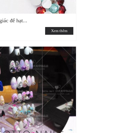
iác để hạt...
Xem thêm