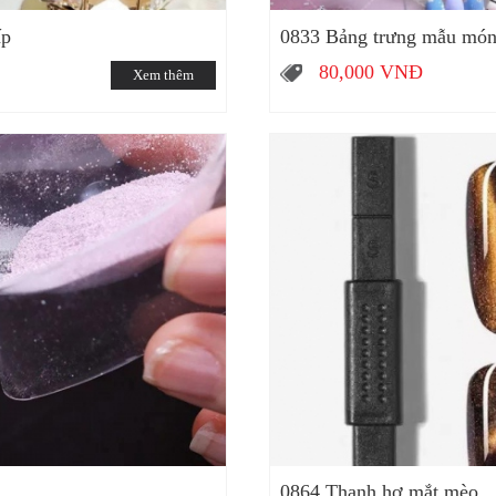
ấp
0833 Bảng trưng mẫu móng
80,000
VNĐ
Xem thêm
0864 Thanh hơ mắt mèo