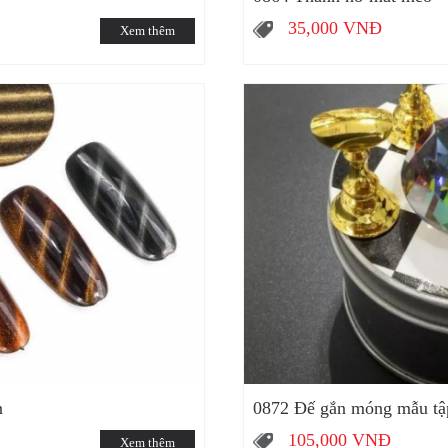
35,000
VNĐ
Xem thêm
n
0872 Đế gắn móng mẫu tậ
105,000
VNĐ
Xem thêm