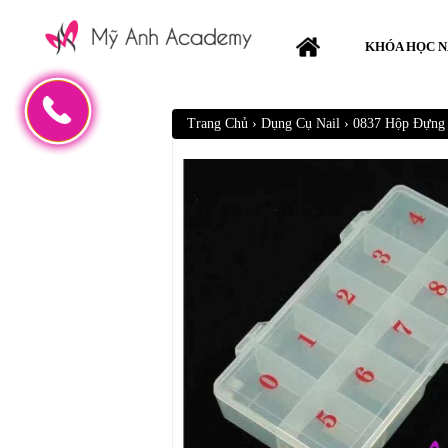
KHÓA HỌC N
Trang Chủ
›
Dụng Cụ Nail
›
0837 Hộp Đựng 