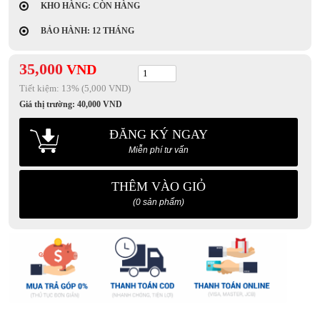
KHO HÀNG: CÒN HÀNG
BẢO HÀNH: 12 THÁNG
35,000
VND
Tiết kiệm:
13
% (5,000 VND)
Giá thị trường:
40,000
VND
ĐĂNG KÝ NGAY
Miễn phí tư vấn
THÊM VÀO GIỎ
(0 sản phẩm)