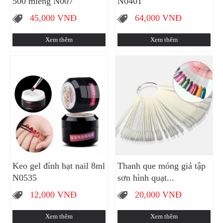
500 miếng N007
N0401
45,000
VNĐ
64,000
VNĐ
Xem thêm
Xem thêm
Keo gel đính hạt nail 8ml
Thanh que móng giả tập
N0535
sơn hình quạt...
12,000
VNĐ
20,000
VNĐ
Xem thêm
Xem thêm