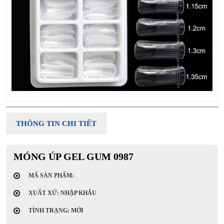
THÔNG TIN CHI TIẾT
MÓNG ÚP GEL GUM 0987
MÃ SẢN PHẨM:
XUẤT XỨ: NHẬP KHẨU
TÌNH TRẠNG: MỚI