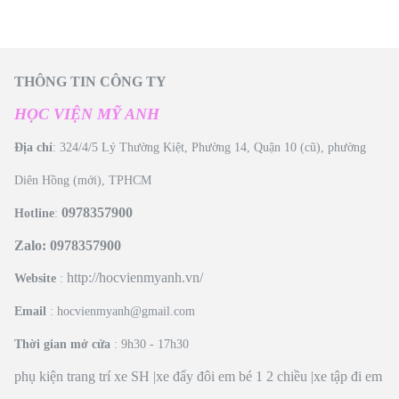
THÔNG TIN CÔNG TY
HỌC VIỆN MỸ ANH
Địa chỉ
: 324/4/5 Lý Thường Kiệt, Phường 14, Quận 10 (cũ), phường
Diên Hồng (mới), TPHCM
0978357900
Hotline
:
Zalo: 0978357900
http://hocvienmyanh.vn/
Website
:
Email
: hocvienmyanh@gmail.com
Thời gian mở cửa
: 9h30 - 17h30
phụ kiện trang trí xe SH
|
xe đẩy đôi em bé 1 2 chiều
|
xe tập đi em