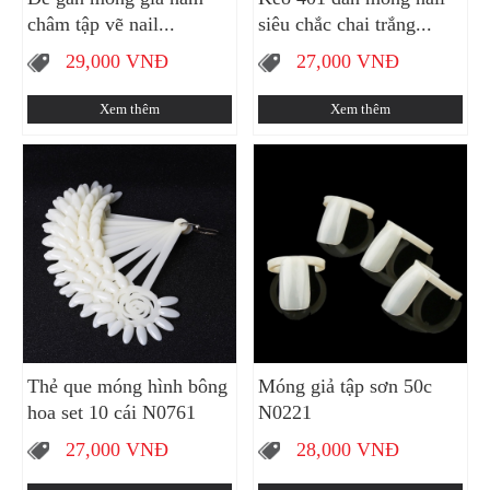
châm tập vẽ nail...
siêu chắc chai trắng...
29,000
VNĐ
27,000
VNĐ
Xem thêm
Xem thêm
Thẻ que móng hình bông
Móng giả tập sơn 50c
hoa set 10 cái N0761
N0221
27,000
VNĐ
28,000
VNĐ