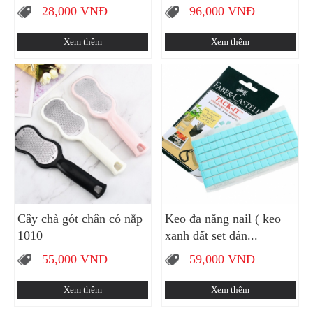
28,000
VNĐ
96,000
VNĐ
Xem thêm
Xem thêm
Cây chà gót chân có nắp
Keo đa năng nail ( keo
1010
xanh đẩt set dán...
55,000
VNĐ
59,000
VNĐ
Xem thêm
Xem thêm