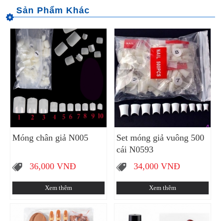
Móng chân giả N005
Set móng giả vuông 500
cái N0593
36,000
VNĐ
34,000
VNĐ
Xem thêm
Xem thêm