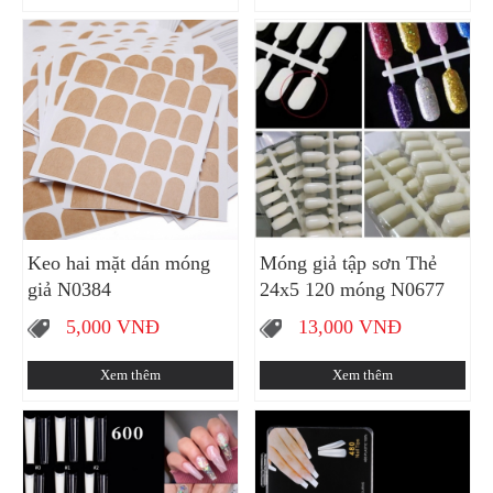
Keo hai mặt dán móng
Móng giả tập sơn Thẻ
giả N0384
24x5 120 móng N0677
5,000
VNĐ
13,000
VNĐ
Xem thêm
Xem thêm