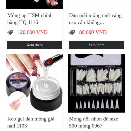
Móng up HSM chính
Đầu mài móng nail vàng
hãng HQ 1116
cao cấp không...
120,000
VNĐ
80,000
VNĐ
Xem thêm
Xem thêm
Keo gel dán móng giả
Móng nối nhọn đủ size
nail 1103
500 móng 0967