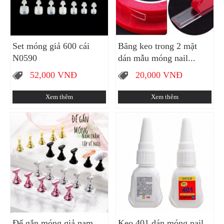
Set móng giả 600 cái
Băng keo trong 2 mặt
N0590
dán mẫu móng nail...
52,000
VNĐ
20,000
VNĐ
Xem thêm
Xem thêm
Đế gắn móng giả nam
Keo 401 dán móng nail