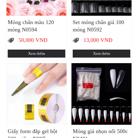
Móng chân màu 120
Set móng chân giả 100
móng N0594
móng N0592
50,000
VNĐ
13,000
VNĐ
Xem thêm
Xem thêm
Giấy form đắp gel bột
Móng giả nhọn nối 500c