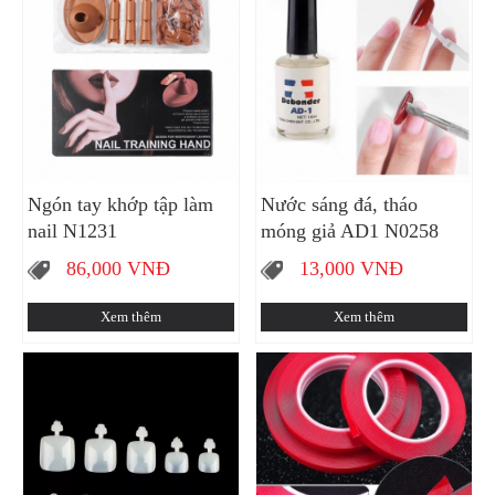
Ngón tay khớp tập làm
Nước sáng đá, tháo
nail N1231
móng giả AD1 N0258
86,000
VNĐ
13,000
VNĐ
Xem thêm
Xem thêm