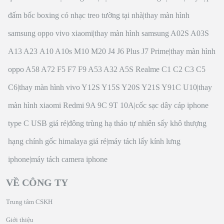
đấm bốc boxing có nhạc treo tường tại nhà
|
thay màn hình
samsung oppo vivo xiaomi
|
thay màn hình samsung A02S A03S
A13 A23 A10 A10s M10 M20 J4 J6 Plus J7 Prime
|
thay màn hình
oppo A58 A72 F5 F7 F9 A53 A32 A5S Realme C1 C2 C3 C5
C6
|
thay màn hình vivo Y12S Y15S Y20S Y21S Y91C U10
|
thay
màn hình xiaomi Redmi 9A 9C 9T 10A
|
cốc sạc dây cáp iphone
type C USB giá rẻ
|
đông trùng hạ thảo tự nhiên sấy khô thượng
hạng chính gốc himalaya giá rẻ
|
máy tách lấy kính lưng
iphone
|
máy tách camera iphone
VỀ CÔNG TY
Trung tâm CSKH
Giới thiệu