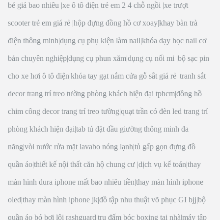
bé giá bao nhiêu
|
xe ô tô điện trẻ em 2 4 chỗ ngồi
|
xe trượt
scooter trẻ em giá rẻ
|
hộp đựng đồng hồ cơ xoay
|
khay bàn trà
điện thông minh
|
dụng cụ phụ kiện làm nail
|
khóa dạy học nail cơ
bản chuyên nghiệp
|
dụng cụ phun xăm
|
dụng cụ nối mi
|
bộ sạc pin
cho xe hơi ô tô điện
|
khóa tay gạt nắm cửa gỗ sắt giá rẻ
|
tranh sắt
decor trang trí treo tường phòng khách hiện đại tphcm
|
đồng hồ
chim công decor trang trí treo tường
|
quạt trần có đèn led trang trí
phòng khách hiện đại
|
tab tủ đặt đầu giường thông minh đa
năng
|
vòi nước rửa mặt lavabo nóng lạnh
|
tủ gấp gọn đựng đồ
quần áo
|
thiết kế nội thất căn hộ chung cư
|
dịch vụ kế toán
|
thay
màn hình dura iphone mất bao nhiêu tiền
|
thay màn hình iphone
oled
|
thay màn hình iphone jk
|
đồ tập nhu thuật võ phục GI bjj
|
bộ
quần áo bó bơi lội rashguard
|
trụ đấm bóc boxing tại nhà
|
máy tập