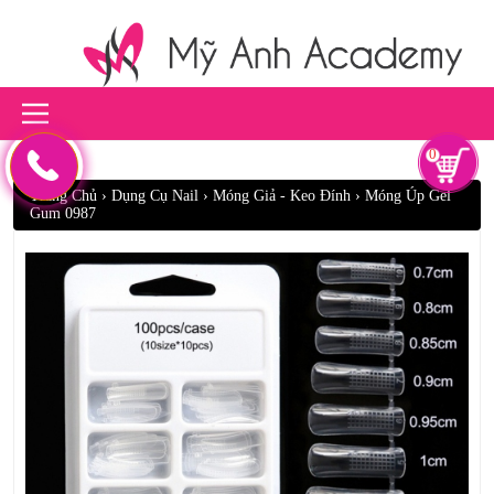
0
Trang Chủ
›
Dụng Cụ Nail
›
Móng Giả - Keo Đính
›
Móng Úp Gel
Gum 0987