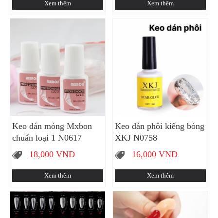
Xem thêm
Xem thêm
Keo dán móng Mxbon
Keo dán phôi kiếng bóng
chuẩn loại 1 N0617
XKJ N0758
18,000
VNĐ
16,000
VNĐ
Xem thêm
Xem thêm