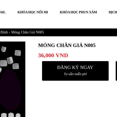
AIL
KHÓA HỌC NỐI MI
KHÓA HỌC PHUN XĂM
DỊCH
o Đính
›
Móng Chân Giả N005
MÓNG CHÂN GIẢ N005
36,000
VND
ĐĂNG KÝ NGAY
Tư vấn miễn phí