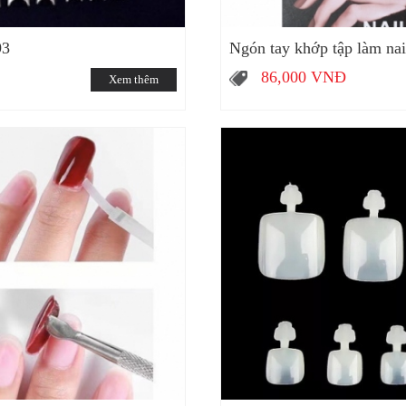
93
Ngón tay khớp tập làm na
86,000
VNĐ
Xem thêm