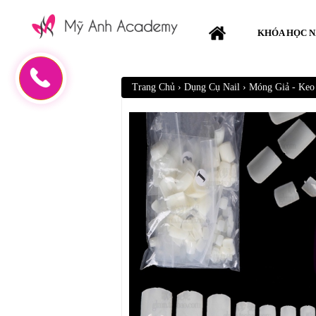
KHÓA HỌC N
Trang Chủ
›
Dụng Cụ Nail
›
Móng Giả - Ke