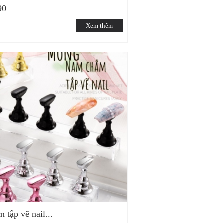
90
Xem thêm
tập vẽ nail...