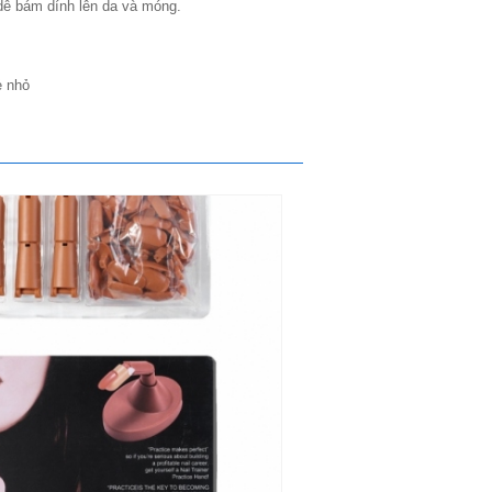
 dễ bám dính lên da và móng.
ẻ nhỏ