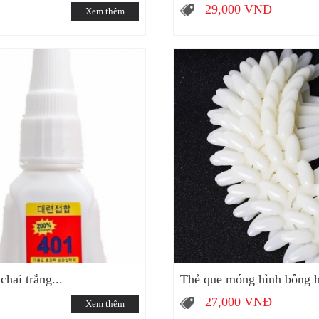
29,000
VNĐ
Xem thêm
hai trắng...
Thẻ que móng hình bông h
27,000
VNĐ
Xem thêm