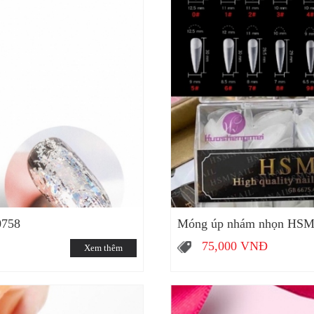
0758
Móng úp nhám nhọn HSM
75,000
VNĐ
Xem thêm