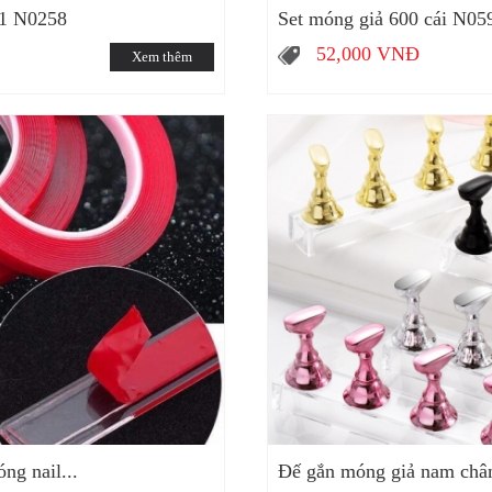
D1 N0258
Set móng giả 600 cái N05
52,000
VNĐ
Xem thêm
ng nail...
Đế gắn móng giả nam châm 