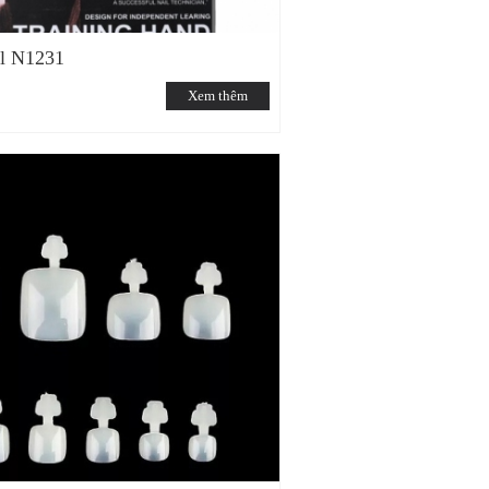
il N1231
Xem thêm