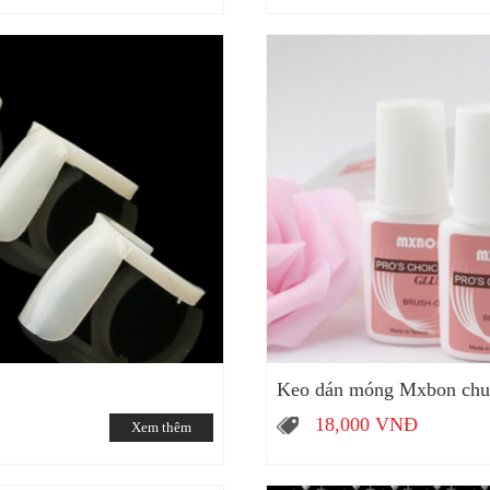
Keo dán móng Mxbon chuẩ
18,000
VNĐ
Xem thêm