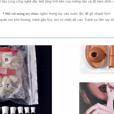
 liệu cùng công nghệ đặc biệt tăng tính bền của miếng dán và độ bám dính,
* Đối với móng tay chân:
ngâm móng tay vào nước ấm để gỡ nhanh hơn.
quản nơi khô thoáng, tránh gần lửa, nơi có nhiệt độ cao. Tránh xa tầm tay tr