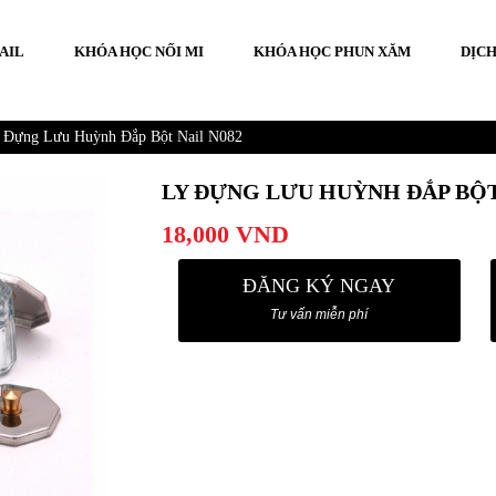
AIL
KHÓA HỌC NỐI MI
KHÓA HỌC PHUN XĂM
DỊCH
 Đựng Lưu Huỳnh Đắp Bột Nail N082
LY ĐỰNG LƯU HUỲNH ĐẮP BỘT
18,000
VND
ĐĂNG KÝ NGAY
Tư vấn miễn phí