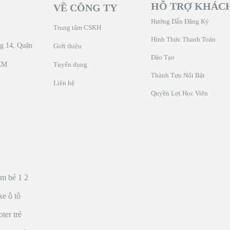
HỖ TRỢ KHÁC
VỀ CÔNG TY
Hướng Dẫn Đăng Ký
Trung tâm CSKH
Hình Thức Thanh Toán
ng 14, Quận
Giới thiệu
Đào Tạo
HCM
Tuyển dụng
Thành Tựu Nổi Bật
Liên hệ
Quyền Lợi Học Viên
em bé 1 2
xe ô tô
oter trẻ