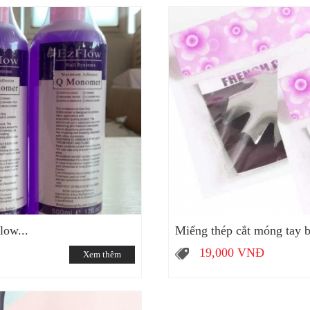
low...
Miếng thép cắt móng tay 
19,000
VNĐ
Xem thêm