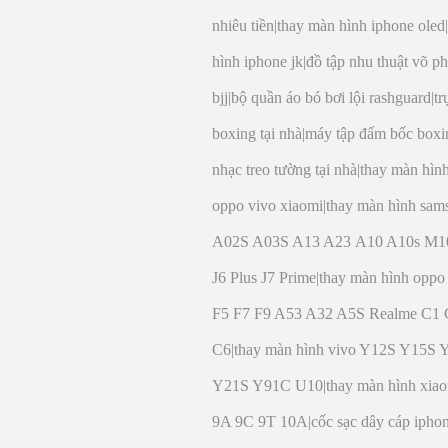
nhiêu tiền
|
thay màn hình iphone oled
|
hình iphone jk
|
đồ tập nhu thuật võ p
bjj
|
bộ quần áo bó bơi lội rashguard
|
tr
boxing tại nhà
|
máy tập đấm bốc boxi
nhạc treo tường tại nhà
|
thay màn hìn
oppo vivo xiaomi
|
thay màn hình sam
A02S A03S A13 A23 A10 A10s M1
J6 Plus J7 Prime
|
thay màn hình opp
F5 F7 F9 A53 A32 A5S Realme C1
C6
|
thay màn hình vivo Y12S Y15S 
Y21S Y91C U10
|
thay màn hình xia
9A 9C 9T 10A
|
cốc sạc dây cáp ipho