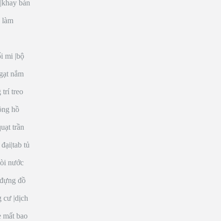
|
khay bàn
 làm
i mi
|
bộ
 gạt nắm
 trí treo
ồng hồ
quạt trần
 đại
|
tab tủ
òi nước
 đựng đồ
g cư
|
dịch
e mất bao