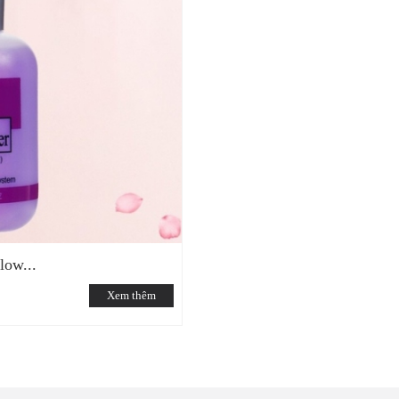
low...
Xem thêm