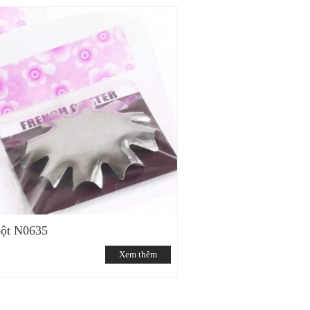
bột N0635
Xem thêm