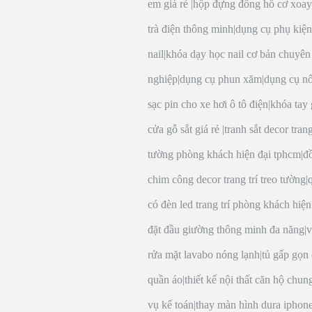
em giá rẻ
|
hộp đựng đồng hồ cơ xoay
trà điện thông minh
|
dụng cụ phụ kiện
nail
|
khóa dạy học nail cơ bản chuyên
nghiệp
|
dụng cụ phun xăm
|
dụng cụ nố
sạc pin cho xe hơi ô tô điện
|
khóa tay
cửa gỗ sắt giá rẻ
|
tranh sắt decor trang
tường phòng khách hiện đại tphcm
|
đ
chim công decor trang trí treo tường
|
có đèn led trang trí phòng khách hiện
đặt đầu giường thông minh đa năng
|
v
rửa mặt lavabo nóng lạnh
|
tủ gấp gọn
quần áo
|
thiết kế nội thất căn hộ chun
vụ kế toán
|
thay màn hình dura iphon