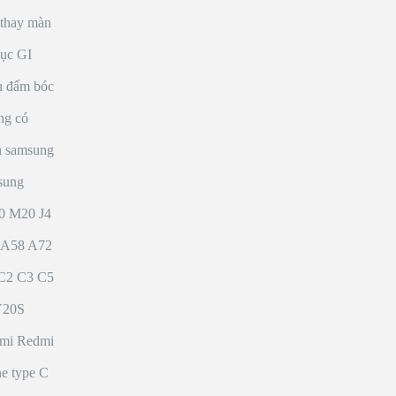
thay màn
hục GI
ụ đấm bóc
ng có
h samsung
sung
0 M20 J4
o A58 A72
 C2 C3 C5
Y20S
omi Redmi
ne type C