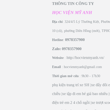
THÔNG TIN CÔNG TY
HỌC VIỆN MỸ ANH
Địa chỉ
: 324/4/5 Lý Thường Kiệt, Phườ
10 (cũ), phường Diên Hồng (mới), TP
0978357900
Hotline
:
Zalo: 0978357900
http://hocvienmyanh.vn/
Website
:
Email
: hocvienmyanh@gmail.com
Thời gian mở cửa
: 9h30 - 17h30
phụ kiện trang trí xe SH
|
xe đẩy đôi 
chiều
|
xe tập đi em bé giá bao nhiêu
|
điện trẻ em 2 4 chỗ ngồi
|
xe trượt sco