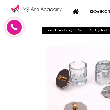
KHÓA HỌC N
Trang Chủ
›
Dụng Cụ Nail
›
Lưu Huỳnh
›
Ly