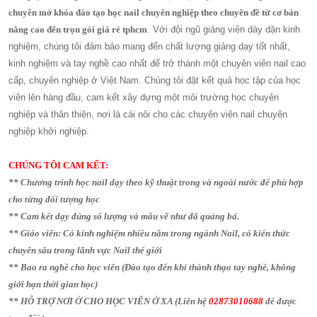
chuyên mở khóa đào tạo học nail chuyên nghiệp theo chuyên đề từ cơ bản
nâng cao đến trọn gói giá rẻ tphcm
. Với đội ngũ giảng viên dày dặn kinh
nghiệm, chúng tôi đảm bảo mang đến chất lượng giảng dạy tốt nhất,
kinh nghiệm và tay nghề cao nhất để trở thành một chuyên viên nail cao
cấp, chuyên nghiệp ở Việt Nam. Chúng tôi đặt kết quả học tập của học
viên lên hàng đầu, cam kết xây dựng một môi trường học chuyên
nghiệp và thân thiện, nơi là cái nôi cho các chuyên viên nail chuyên
nghiệp khởi nghiệp.
CHÚNG TÔI CAM KẾT:
** Chương trình học nail dạy theo kỹ thuật trong và ngoài nước để phù hợp
cho từng đối tượng học
** Cam kết dạy đúng số lượng và mẫu vẽ như đã quảng bá.
** Giáo viên: Có kinh nghiệm nhiều năm trong ngành Nail, có kiến thức
chuyên sâu trong lãnh vực Nail thế giới
**
Bao ra nghề cho học viên (Đào tạo đến khi thành thạo tay nghề, không
giới hạn thời gian học)
** HỖ TRỢ NƠI Ở CHO HỌC VIÊN Ở XA (Liên hệ
02873010688
để được