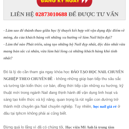
LIÊN HỆ
02873010688
ĐỂ ĐƯỢC TƯ VẤN
- Làm sao để thành thao giữa học lý thuyết kết hợp với vận dụng đặc điểm về
móng, da của khách hàng với những xu hướng về làm Nail hiện đại?
- Làm thế nào Phát triển, sáng tạo những bộ Nail đẹp nhất, độc đáo nhất vừa
mang bản sắc cá nhân, vừa làm hài lòng cả những khách hàng khó tính
nhất?
Đó là lý do cần tham gia ngay khóa học
ĐÀO TẠO HỌC NAIL CHUYÊN
NGHIỆP THEO CHUYÊN ĐỀ
- không những giúp bạn tiếp thu sâu sắc
và tường tận kiến thức cơ bản, đồng thời tiếp cận những xu hướng, kỹ
thuật mới trong ngành Nail đang thịnh hành để vận dụng linh hoạt và
sáng tạo kiến thức và kỹ năng, quan trọng là rút ngắn con đường trở
thành một chuyên gia Nail chuyên nghiệp. Tuy nhiên,
h
ọc nail giá rẻ
ở
đâu tại tphcm không phải ai cũng biết.
Đừng quá lo lắng vì đã có chúng tôi,
Học viện Mỹ Anh là trung tâm