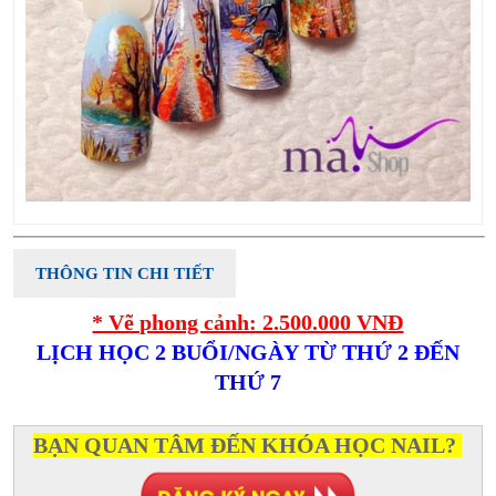
THÔNG TIN CHI TIẾT
* Vẽ phong cảnh: 2.500.000 VNĐ
LỊCH HỌC 2 BUỔI/NGÀY TỪ THỨ 2 ĐẾN
THỨ 7
BẠN QUAN TÂM ĐẾN KHÓA HỌC NAIL?