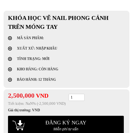
KHÓA HỌC VẼ NAIL PHONG CẢNH
TRÊN MÓNG TAY
MÃ SẢN PHẨM:
XUẤT XỨ: NHẬP KHẨU
TÌNH TRẠNG: MỚI
KHO HÀNG: CÒN HÀNG
BẢO HÀNH: 12 THÁNG
2,500,000
VND
Tiết kiệm:
NaN
% (-2,500,000 VND)
Giá thị trường:
VND
ĐĂNG KÝ NGAY
Miễn phí tư vấn