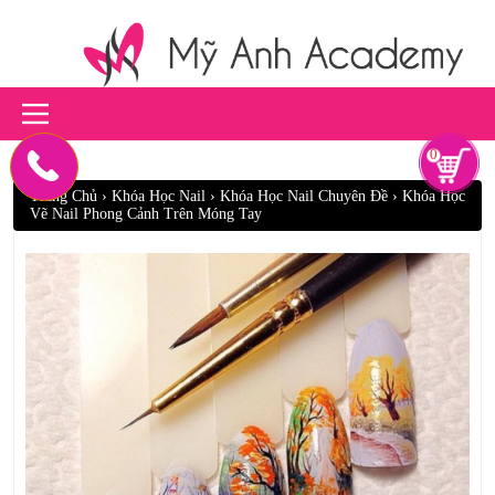
0
Trang Chủ
›
Khóa Học Nail
›
Khóa Học Nail Chuyên Đề
›
Khóa Học
Vẽ Nail Phong Cảnh Trên Móng Tay