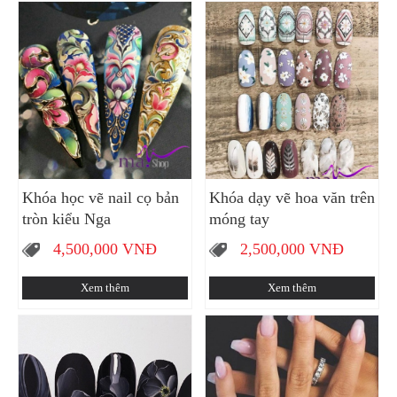
Khóa học vẽ nail cọ bản
Khóa dạy vẽ hoa văn trên
tròn kiểu Nga
móng tay
4,500,000
VNĐ
2,500,000
VNĐ
Xem thêm
Xem thêm