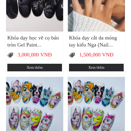
Khóa dạy học vẽ cọ bản
Khóa dạy cắt da móng
tròn Gel Paint...
tay kiểu Nga (Nail...
3,000,000
VNĐ
1,500,000
VNĐ
Xem thêm
Xem thêm