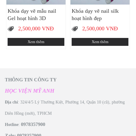
Khóa dạy vẽ mẫu nail
Khóa dạy vẽ nail silk
Gel hoạt hình 3D
hoạt hình đẹp
2,500,000
VNĐ
2,500,000
VNĐ
Xem thêm
Xem thêm
THÔNG TIN CÔNG TY
HỌC VIỆN MỸ ANH
Địa chỉ
: 324/4/5 Lý Thường Kiệt, Phường 14, Quận 10 (cũ), phường
Diên Hồng (mới), TPHCM
0978357900
Hotline
:
Zalo: 0978357900