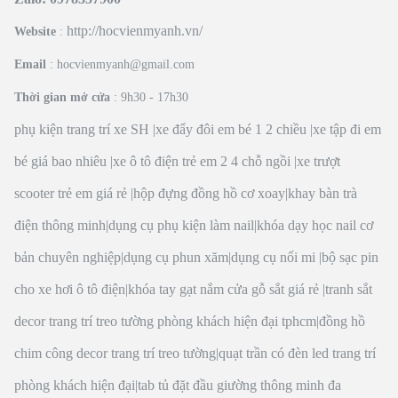
http://hocvienmyanh.vn/
Website
:
Email
: hocvienmyanh@gmail.com
Thời gian mở cửa
: 9h30 - 17h30
phụ kiện trang trí xe SH
|
xe đẩy đôi em bé 1 2 chiều
|
xe tập đi em
bé giá bao nhiêu
|
xe ô tô điện trẻ em 2 4 chỗ ngồi
|
xe trượt
scooter trẻ em giá rẻ
|
hộp đựng đồng hồ cơ xoay
|
khay bàn trà
điện thông minh
|
dụng cụ phụ kiện làm nail
|
khóa dạy học nail cơ
bản chuyên nghiệp
|
dụng cụ phun xăm
|
dụng cụ nối mi
|
bộ sạc pin
cho xe hơi ô tô điện
|
khóa tay gạt nắm cửa gỗ sắt giá rẻ
|
tranh sắt
decor trang trí treo tường phòng khách hiện đại tphcm
|
đồng hồ
chim công decor trang trí treo tường
|
quạt trần có đèn led trang trí
phòng khách hiện đại
|
tab tủ đặt đầu giường thông minh đa