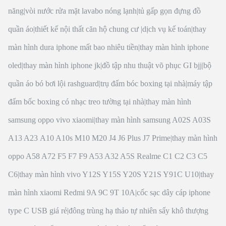
năng
|
vòi nước rửa mặt lavabo nóng lạnh
|
tủ gấp gọn đựng đồ
quần áo
|
thiết kế nội thất căn hộ chung cư
|
dịch vụ kế toán
|
thay
màn hình dura iphone mất bao nhiêu tiền
|
thay màn hình iphone
oled
|
thay màn hình iphone jk
|
đồ tập nhu thuật võ phục GI bjj
|
bộ
quần áo bó bơi lội rashguard
|
trụ đấm bóc boxing tại nhà
|
máy tập
đấm bốc boxing có nhạc treo tường tại nhà
|
thay màn hình
samsung oppo vivo xiaomi
|
thay màn hình samsung A02S A03S
A13 A23 A10 A10s M10 M20 J4 J6 Plus J7 Prime
|
thay màn hình
oppo A58 A72 F5 F7 F9 A53 A32 A5S Realme C1 C2 C3 C5
C6
|
thay màn hình vivo Y12S Y15S Y20S Y21S Y91C U10
|
thay
màn hình xiaomi Redmi 9A 9C 9T 10A
|
cốc sạc dây cáp iphone
type C USB giá rẻ
|
đông trùng hạ thảo tự nhiên sấy khô thượng