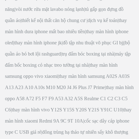
năng
|
vòi nước rửa mặt lavabo nóng lạnh
|
tủ gấp gọn đựng đồ
quần áo
|
thiết kế nội thất căn hộ chung cư
|
dịch vụ kế toán
|
thay
màn hình dura iphone mất bao nhiêu tiền
|
thay màn hình iphone
oled
|
thay màn hình iphone jk
|
đồ tập nhu thuật võ phục GI bjj
|
bộ
quần áo bó bơi lội rashguard
|
trụ đấm bóc boxing tại nhà
|
máy tập
đấm bốc boxing có nhạc treo tường tại nhà
|
thay màn hình
samsung oppo vivo xiaomi
|
thay màn hình samsung A02S A03S
A13 A23 A10 A10s M10 M20 J4 J6 Plus J7 Prime
|
thay màn hình
oppo A58 A72 F5 F7 F9 A53 A32 A5S Realme C1 C2 C3 C5
C6
|
thay màn hình vivo Y12S Y15S Y20S Y21S Y91C U10
|
thay
màn hình xiaomi Redmi 9A 9C 9T 10A
|
cốc sạc dây cáp iphone
type C USB giá rẻ
|
đông trùng hạ thảo tự nhiên sấy khô thượng