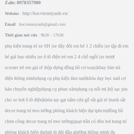
Zalo: 0978357900
http://hocvienmyanh.vn/
Website
:
Email
: hocvienmyanh@gmail.com
Thời gian mở cửa
: 9h30 - 17h30
phụ kiện trang trí xe SH
|
xe đẩy đôi em bé 1 2 chiều
|
xe tập đi em
bé giá bao nhiêu
|
xe ô tô điện trẻ em 2 4 chỗ ngồi
|
xe trượt
scooter trẻ em giá rẻ
|
hộp đựng đồng hồ cơ xoay
|
khay bàn trà
điện thông minh
|
dụng cụ phụ kiện làm nail
|
khóa dạy học nail cơ
bản chuyên nghiệp
|
dụng cụ phun xăm
|
dụng cụ nối mi
|
bộ sạc pin
cho xe hơi ô tô điện
|
khóa tay gạt nắm cửa gỗ sắt giá rẻ
|
tranh sắt
decor trang trí treo tường phòng khách hiện đại tphcm
|
đồng hồ
chim công decor trang trí treo tường
|
quạt trần có đèn led trang trí
phòng khách hiện đại
|
tab tủ đặt đầu giường thông minh đa