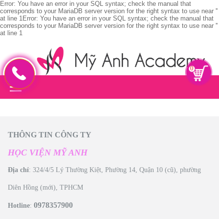
Error: You have an error in your SQL syntax; check the manual that
corresponds to your MariaDB server version for the right syntax to use near ''
at line 1Error: You have an error in your SQL syntax; check the manual that
corresponds to your MariaDB server version for the right syntax to use near ''
at line 1
0
THÔNG TIN CÔNG TY
HỌC VIỆN MỸ ANH
Địa chỉ
: 324/4/5 Lý Thường Kiệt, Phường 14, Quận 10 (cũ), phường
Diên Hồng (mới), TPHCM
0978357900
Hotline
: