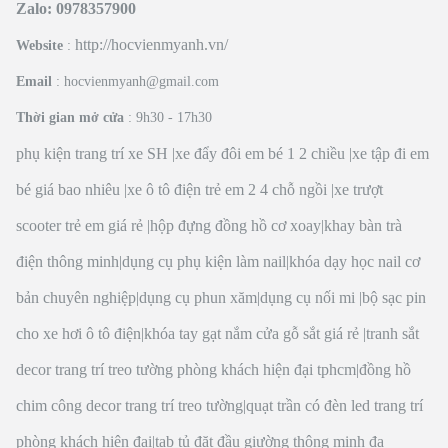
Zalo: 0978357900
http://hocvienmyanh.vn/
Website
:
Email
: hocvienmyanh@gmail.com
Thời gian mở cửa
: 9h30 - 17h30
phụ kiện trang trí xe SH
|
xe đẩy đôi em bé 1 2 chiều
|
xe tập đi em
bé giá bao nhiêu
|
xe ô tô điện trẻ em 2 4 chỗ ngồi
|
xe trượt
scooter trẻ em giá rẻ
|
hộp đựng đồng hồ cơ xoay
|
khay bàn trà
điện thông minh
|
dụng cụ phụ kiện làm nail
|
khóa dạy học nail cơ
bản chuyên nghiệp
|
dụng cụ phun xăm
|
dụng cụ nối mi
|
bộ sạc pin
cho xe hơi ô tô điện
|
khóa tay gạt nắm cửa gỗ sắt giá rẻ
|
tranh sắt
decor trang trí treo tường phòng khách hiện đại tphcm
|
đồng hồ
chim công decor trang trí treo tường
|
quạt trần có đèn led trang trí
phòng khách hiện đại
|
tab tủ đặt đầu giường thông minh đa