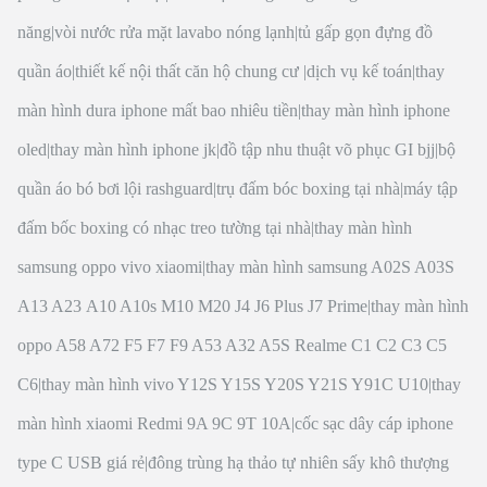
năng
|
vòi nước rửa mặt lavabo nóng lạnh
|
tủ gấp gọn đựng đồ
quần áo
|
thiết kế nội thất căn hộ chung cư
|
dịch vụ kế toán
|
thay
màn hình dura iphone mất bao nhiêu tiền
|
thay màn hình iphone
oled
|
thay màn hình iphone jk
|
đồ tập nhu thuật võ phục GI bjj
|
bộ
quần áo bó bơi lội rashguard
|
trụ đấm bóc boxing tại nhà
|
máy tập
đấm bốc boxing có nhạc treo tường tại nhà
|
thay màn hình
samsung oppo vivo xiaomi
|
thay màn hình samsung A02S A03S
A13 A23 A10 A10s M10 M20 J4 J6 Plus J7 Prime
|
thay màn hình
oppo A58 A72 F5 F7 F9 A53 A32 A5S Realme C1 C2 C3 C5
C6
|
thay màn hình vivo Y12S Y15S Y20S Y21S Y91C U10
|
thay
màn hình xiaomi Redmi 9A 9C 9T 10A
|
cốc sạc dây cáp iphone
type C USB giá rẻ
|
đông trùng hạ thảo tự nhiên sấy khô thượng