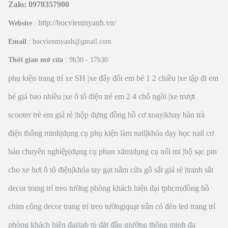
Zalo: 0978357900
http://hocvienmyanh.vn/
Website
:
Email
: hocvienmyanh@gmail.com
Thời gian mở cửa
: 9h30 - 17h30
phụ kiện trang trí xe SH
|
xe đẩy đôi em bé 1 2 chiều
|
xe tập đi em
bé giá bao nhiêu
|
xe ô tô điện trẻ em 2 4 chỗ ngồi
|
xe trượt
scooter trẻ em giá rẻ
|
hộp đựng đồng hồ cơ xoay
|
khay bàn trà
điện thông minh
|
dụng cụ phụ kiện làm nail
|
khóa dạy học nail cơ
bản chuyên nghiệp
|
dụng cụ phun xăm
|
dụng cụ nối mi
|
bộ sạc pin
cho xe hơi ô tô điện
|
khóa tay gạt nắm cửa gỗ sắt giá rẻ
|
tranh sắt
decor trang trí treo tường phòng khách hiện đại tphcm
|
đồng hồ
chim công decor trang trí treo tường
|
quạt trần có đèn led trang trí
phòng khách hiện đại
|
tab tủ đặt đầu giường thông minh đa