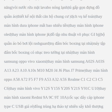
năng
|
vòi nước rửa mặt lavabo nóng lạnh
|
tủ gấp gọn đựng đồ
quần áo
|
thiết kế nội thất căn hộ chung cư
|
dịch vụ kế toán
|
thay
màn hình dura iphone mất bao nhiêu tiền
|
thay màn hình iphone
oled
|
thay màn hình iphone jk
|
đồ tập nhu thuật võ phục GI bjj
|
bộ
quần áo bó bơi lội rashguard
|
trụ đấm bóc boxing tại nhà
|
máy tập
đấm bốc boxing có nhạc treo tường tại nhà
|
thay màn hình
samsung oppo vivo xiaomi
|
thay màn hình samsung A02S A03S
A13 A23 A10 A10s M10 M20 J4 J6 Plus J7 Prime
|
thay màn hình
oppo A58 A72 F5 F7 F9 A53 A32 A5S Realme C1 C2 C3 C5
C6
|
thay màn hình vivo Y12S Y15S Y20S Y21S Y91C U10
|
thay
màn hình xiaomi Redmi 9A 9C 9T 10A
|
cốc sạc dây cáp iphone
type C USB giá rẻ
|
đông trùng hạ thảo tự nhiên sấy khô thượng